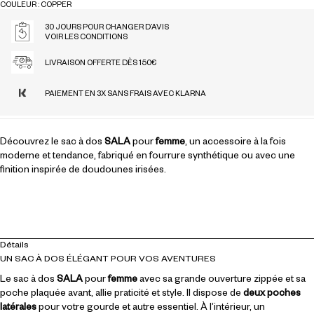
COULEUR : COPPER
COPPER
30 JOURS POUR CHANGER D’AVIS
VOIR LES CONDITIONS
LIVRAISON OFFERTE DÈS 150€
PAIEMENT EN 3X SANS FRAIS AVEC KLARNA
Découvrez le sac à dos
SALA
pour
femme
, un accessoire à la fois
moderne et tendance, fabriqué en fourrure synthétique ou avec une
finition inspirée de doudounes irisées.
Détails
UN SAC À DOS ÉLÉGANT POUR VOS AVENTURES
Le sac à dos
SALA
pour
femme
avec sa grande ouverture zippée et sa
poche plaquée avant, allie praticité et style. Il dispose de
deux poches
latérales
pour votre gourde et autre essentiel. À l’intérieur, un