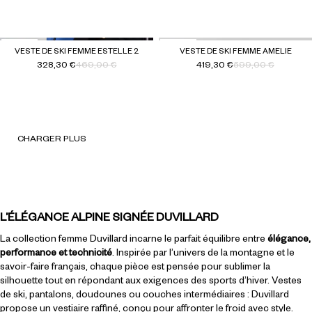
-30 %
-30 %
VESTE DE SKI FEMME ESTELLE 2
VESTE DE SKI FEMME AMELIE
328,30 €
469,00 €
419,30 €
599,00 €
Prix habituel
Prix soldé
Prix habituel
Prix soldé
CHARGER PLUS
L’ÉLÉGANCE ALPINE SIGNÉE DUVILLARD
La collection femme Duvillard incarne le parfait équilibre entre
élégance,
performance et technicité
. Inspirée par l’univers de la montagne et le
savoir-faire français, chaque pièce est pensée pour sublimer la
silhouette tout en répondant aux exigences des sports d’hiver. Vestes
de ski, pantalons, doudounes ou couches intermédiaires : Duvillard
propose un vestiaire raffiné, conçu pour affronter le froid avec style.