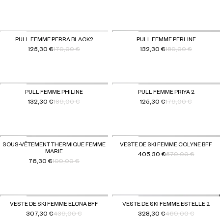
-30 %
-30 %
PULL FEMME PERRA BLACK2
PULL FEMME PERLINE
125,30 €
179,00 €
132,30 €
189,00 €
Prix habituel
Prix soldé
Prix habituel
Prix soldé
-30 %
-30 %
PULL FEMME PHILINE
PULL FEMME PRIYA 2
132,30 €
189,00 €
125,30 €
179,00 €
Prix habituel
Prix soldé
Prix habituel
Prix soldé
-30 %
-30 %
SOUS-VÊTEMENT THERMIQUE FEMME
VESTE DE SKI FEMME COLYNE BFF
MARIE
405,30 €
579,00 €
Prix habituel
Prix soldé
76,30 €
109,00 €
Prix habituel
Prix soldé
-30 %
-30 %
VESTE DE SKI FEMME ELONA BFF
VESTE DE SKI FEMME ESTELLE 2
307,30 €
439,00 €
328,30 €
469,00 €
Prix habituel
Prix soldé
Prix habituel
Prix soldé