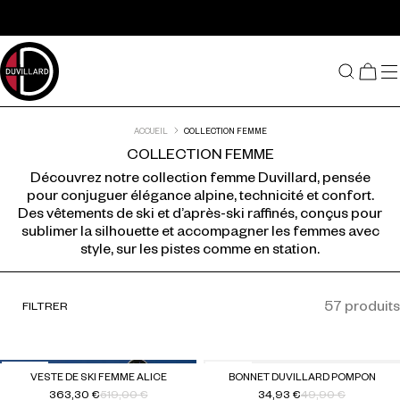
Passer au contenu
ACCUEIL
COLLECTION FEMME
COLLECTION FEMME
Découvrez notre collection femme Duvillard, pensée
pour conjuguer élégance alpine, technicité et confort.
Des vêtements de ski et d’après-ski raffinés, conçus pour
sublimer la silhouette et accompagner les femmes avec
style, sur les pistes comme en station.
Listing produits
57 produits
FILTRER
-30 %
-30 %
VESTE DE SKI FEMME ALICE
BONNET DUVILLARD POMPON
363,30 €
519,00 €
34,93 €
49,90 €
Prix habituel
Prix soldé
Prix habituel
Prix soldé