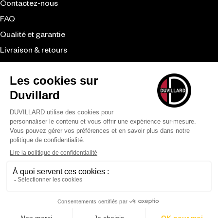
Contactez-nous
FAQ
Qualité et garantie
Livraison & retours
CGV
Revendeurs
Duvillard
La marque
Le savoir-faire
Nos engagements
Moyens de paiement
LÉGAL
CONFIDENTIALITÉ
MENTIONS LÉGALES
©
2026
DUVILLARD –
TOUS DROITS RÉSERVÉS
SITE RÉALISÉ PAR