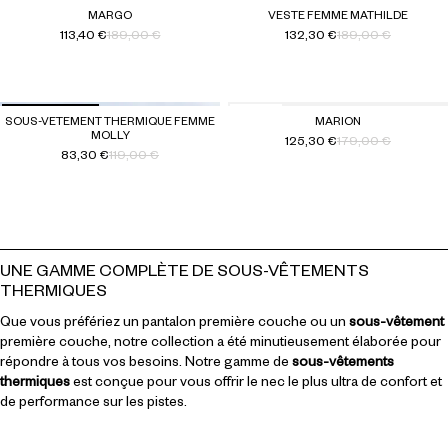
-40 %
-30 %
MARGO
VESTE FEMME MATHILDE
113,40 €
189,00 €
132,30 €
189,00 €
Prix habituel
Prix soldé
Prix habituel
Prix soldé
NOUVEAUTÉ
-30 %
SOUS-VETEMENT THERMIQUE FEMME
MARION
MOLLY
125,30 €
179,00 €
-30 %
Prix habituel
Prix soldé
83,30 €
119,00 €
Prix habituel
Prix soldé
UNE GAMME COMPLÈTE DE SOUS-VÊTEMENTS
THERMIQUES
Que vous préfériez un pantalon première couche ou un
sous-vêtement
première couche, notre collection a été minutieusement élaborée pour
répondre à tous vos besoins. Notre gamme de
sous-vêtements
thermiques
est conçue pour vous offrir le nec le plus ultra de confort et
de performance sur les pistes.