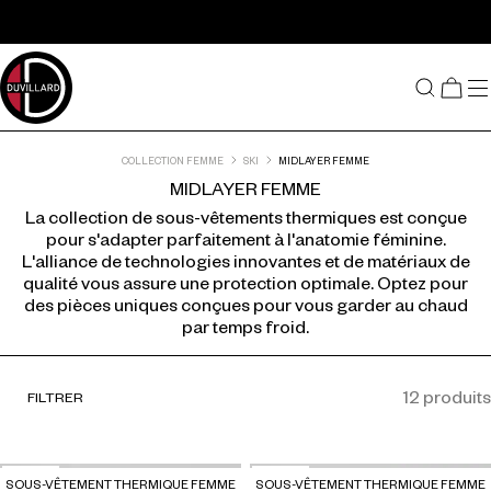
Passer au contenu
COLLECTION FEMME
SKI
MIDLAYER FEMME
MIDLAYER FEMME
La collection de sous-vêtements thermiques est conçue
pour s'adapter parfaitement à l'anatomie féminine.
L'alliance de technologies innovantes et de matériaux de
qualité vous assure une protection optimale. Optez pour
des pièces uniques conçues pour vous garder au chaud
par temps froid.
Listing produits
12 produits
FILTRER
-30 %
-30 %
SOUS-VÊTEMENT THERMIQUE FEMME
SOUS-VÊTEMENT THERMIQUE FEMME