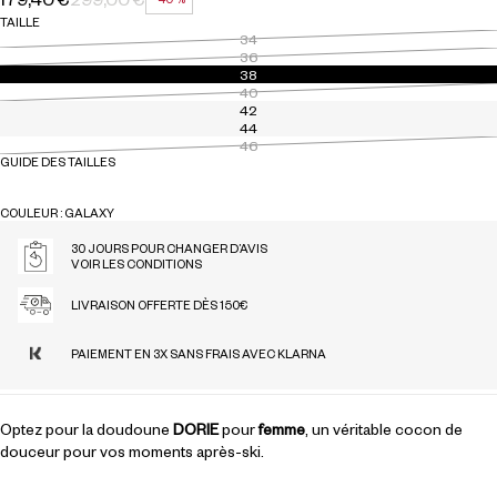
PRIX HABITUEL
PRIX SOLDÉ
RÉDUCTION
TAILLE
34
36
38
40
42
44
46
GUIDE DES TAILLES
COULEUR : GALAXY
GALAXY
30 JOURS POUR CHANGER D’AVIS
VOIR LES CONDITIONS
LIVRAISON OFFERTE DÈS 150€
PAIEMENT EN 3X SANS FRAIS AVEC KLARNA
Optez pour la doudoune
DORIE
pour
femme
, un véritable cocon de
douceur pour vos moments après-ski.