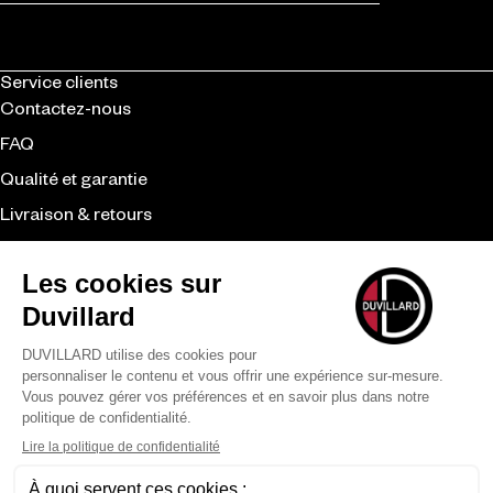
Service clients
Contactez-nous
FAQ
Qualité et garantie
Livraison & retours
CGV
Revendeurs
Duvillard
La marque
Le savoir-faire
Nos engagements
Moyens de paiement
LÉGAL
CONFIDENTIALITÉ
MENTIONS LÉGALES