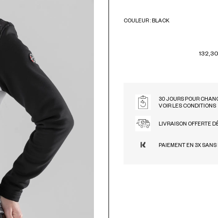
COULEUR : BLACK
BLACK
132,30
30 JOURS POUR CHANG
VOIR LES CONDITIONS
LIVRAISON OFFERTE D
PAIEMENT EN 3X SANS