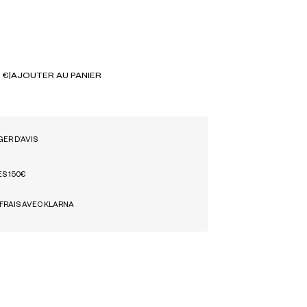
 €
|
AJOUTER AU PANIER
ER D’AVIS
ÈS 150€
 FRAIS AVEC KLARNA