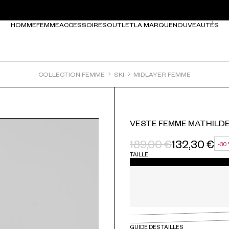
HOMME
FEMME
ACCESSOIRES
OUTLET
LA MARQUE
NOUVEAUTÉS
COLLECTION FEMME
SKI
MIDLAYER FEMME
VESTE FEMME MATHILDE
189,00 €
132,30 €
-30
PRIX HABITUEL
PRIX SOLDÉ
RÉDUCTION
TAILLE
GUIDE DES TAILLES