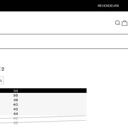
REVENDEURS
 2
 %
34
36
38
40
42
44
46
48