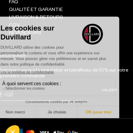
FAQ
QUALITÉ ET GARANTIE
LIVRAISON & RETOURS
CGV
REVENDEURS
NOUS SUIVRE
Inscrivez-vous à la newsletter et bénéficiez de 10 % sur votre
première commande
VALIDER
E-mail
Moyens de paiement