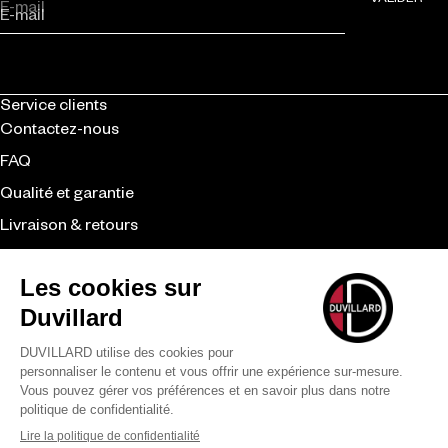
E-mail
Service clients
Contactez-nous
FAQ
Qualité et garantie
Livraison & retours
CGV
Revendeurs
Duvillard
La marque
Le savoir-faire
Nos engagements
Moyens de paiement
LÉGAL
CONFIDENTIALITÉ