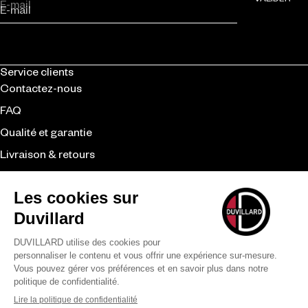
E-mail
Service clients
Contactez-nous
FAQ
Qualité et garantie
Livraison & retours
CGV
Revendeurs
Duvillard
La marque
Le savoir-faire
Nos engagements
Moyens de paiement
LÉGAL
CONFIDENTIALITÉ