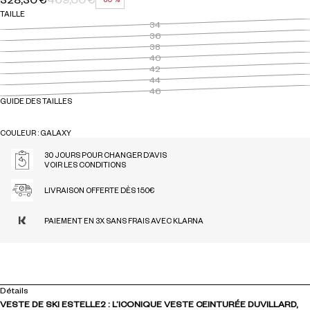
PRIX HABITUEL
PRIX SOLDÉ
RÉDUCTION
TAILLE
34
36
38
40
42
44
46
GUIDE DES TAILLES
COULEUR : GALAXY
GALAXY
30 JOURS POUR CHANGER D’AVIS
VOIR LES CONDITIONS
LIVRAISON OFFERTE DÈS 150€
PAIEMENT EN 3X SANS FRAIS AVEC KLARNA
Détails
VESTE DE SKI ESTELLE2 : L’ICONIQUE VESTE CEINTURÉE DUVILLARD,