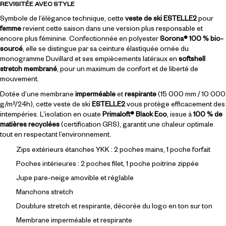
REVISITÉE AVEC STYLE
Symbole de l’élégance technique, cette
veste de ski ESTELLE2
pour
femme
revient cette saison dans une version plus responsable et
encore plus féminine. Confectionnée en polyester
Sorona® 100 % bio-
sourcé
, elle se distingue par sa ceinture élastiquée ornée du
monogramme Duvillard et ses empiècements latéraux en
softshell
stretch membrané
, pour un maximum de confort et de liberté de
mouvement.
Dotée d’une membrane
imperméable
et
respirante
(15 000 mm / 10 000
g/m²/24h), cette veste de ski
ESTELLE2
vous protège efficacement des
intempéries. L’isolation en ouate
Primaloft® Black Eco
, issue à
100 % de
matières recyclées
(certification GRS), garantit une chaleur optimale
tout en respectant l’environnement.
Zips extérieurs étanches YKK : 2 poches mains, 1 poche forfait
Poches intérieures : 2 poches filet, 1 poche poitrine zippée
Jupe pare-neige amovible et réglable
Manchons stretch
Doublure stretch et respirante, décorée du logo en ton sur ton
Membrane imperméable et respirante