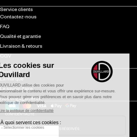
Service clients
Contactez-nous
FAQ
Qualité et garantie
Livraison & retours
CGV
Revendeurs
Duvillard
La marque
Le savoir-faire
Nos engagements
Moyens de paiement
LÉGAL
CONFIDENTIALITÉ
MENTIONS LÉGALES
©
2026
DUVILLARD –
TOUS DROITS RÉSERVÉS
SITE RÉALISÉ PAR