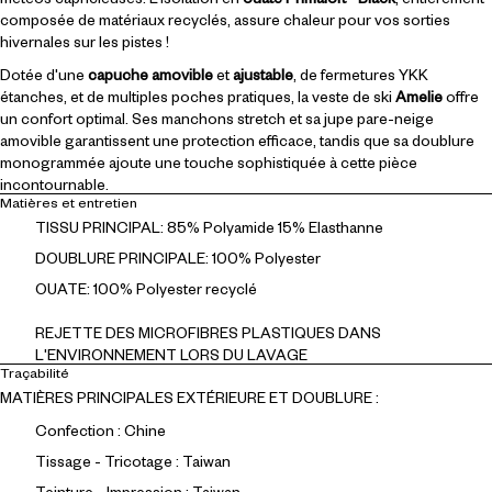
composée de matériaux recyclés, assure chaleur pour vos sorties
hivernales sur les pistes !
Dotée d'une
capuche amovible
et
ajustable
, de fermetures YKK
étanches, et de multiples poches pratiques, la veste de ski
Amelie
offre
un confort optimal. Ses manchons stretch et sa jupe pare-neige
amovible garantissent une protection efficace, tandis que sa doublure
monogrammée ajoute une touche sophistiquée à cette pièce
incontournable.
Matières et entretien
TISSU PRINCIPAL: 85% Polyamide 15% Elasthanne
DOUBLURE PRINCIPALE: 100% Polyester
OUATE: 100% Polyester recyclé
REJETTE DES MICROFIBRES PLASTIQUES DANS
L'ENVIRONNEMENT LORS DU LAVAGE
Traçabilité
MATIÈRES PRINCIPALES EXTÉRIEURE ET DOUBLURE :
Confection : Chine
Tissage - Tricotage : Taiwan
Teinture - Impression : Taiwan