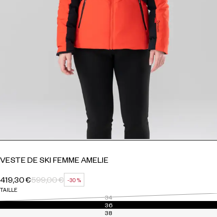
VESTE DE SKI FEMME AMELIE
419,30 €
599,00 €
-30 %
PRIX HABITUEL
PRIX SOLDÉ
RÉDUCTION
TAILLE
34
36
38