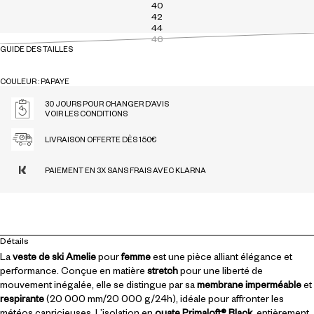
40
42
44
46
GUIDE DES TAILLES
COULEUR : PAPAYE
PAPAYE
30 JOURS POUR CHANGER D’AVIS
VOIR LES CONDITIONS
LIVRAISON OFFERTE DÈS 150€
PAIEMENT EN 3X SANS FRAIS AVEC KLARNA
Détails
La
veste de ski
Amelie
pour
femme
est une pièce alliant élégance et
performance. Conçue en matière
stretch
pour une liberté de
mouvement inégalée, elle se distingue par sa
membrane imperméable
et
respirante
(20 000 mm/20 000 g/24h), idéale pour affronter les
météos capricieuses. L’isolation en
ouate Primaloft® Black
, entièrement