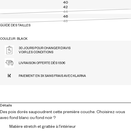
40
42
44
46
48
GUIDE DES TAILLES
COULEUR : BLACK
BLACK
WHITE
30 JOURS POUR CHANGER D’AVIS
VOIR LES CONDITIONS
LIVRAISON OFFERTE DÈS 150€
PAIEMENT EN 3X SANS FRAIS AVEC KLARNA
Détails
Des pois dorés saupoudrent cette première couche. Choisirez-vous
avec fond blanc ou fond noir ?
Matière stretch et grattée à l'intérieur