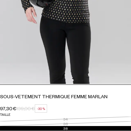
SOUS-VETEMENT THERMIQUE FEMME MARLAN
97,30 €
139,00 €
-30 %
PRIX HABITUEL
PRIX SOLDÉ
RÉDUCTION
TAILLE
34
36
38