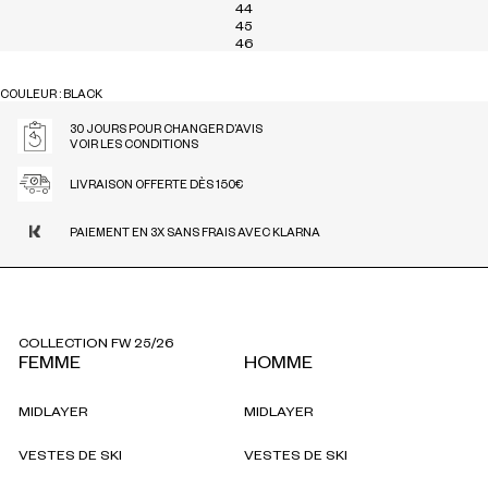
44
45
46
COULEUR : BLACK
BLACK
30 JOURS POUR CHANGER D’AVIS
VOIR LES CONDITIONS
LIVRAISON OFFERTE DÈS 150€
PAIEMENT EN 3X SANS FRAIS AVEC KLARNA
COLLECTION FW 25/26
FEMME
HOMME
MIDLAYER
MIDLAYER
VESTES DE SKI
VESTES DE SKI