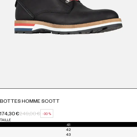
BOTTES HOMME SCOTT
174,30 €
249,00 €
-30 %
PRIX HABITUEL
PRIX SOLDÉ
RÉDUCTION
TAILLE
41
42
43