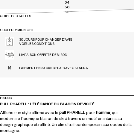
54
56
58
GUIDE DES TAILLES
COULEUR : MIDNIGHT
MIDNIGHT
30 JOURS POUR CHANGER D’AVIS
VOIR LES CONDITIONS
LIVRAISON OFFERTE DÈS 150€
PAIEMENT EN 3X SANS FRAIS AVEC KLARNA
Détails
PULL PHARELL : L’ÉLÉGANCE DU BLASON REVISITÉ
Affichez un style affirmé avec le
pull PHARELL
pour
homme
, qui
modernise l’iconique blason de ski à travers un motif en intarsia au
design graphique et raffiné. Un clin d'œil contemporain aux codes de la
montagne.