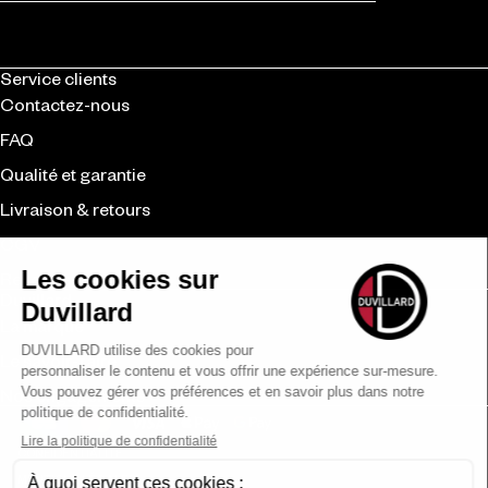
Service clients
Contactez-nous
FAQ
Qualité et garantie
Livraison & retours
CGV
Revendeurs
Duvillard
La marque
Le savoir-faire
Nos engagements
Moyens de paiement
LÉGAL
CONFIDENTIALITÉ
MENTIONS LÉGALES