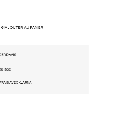
 €
|
AJOUTER AU PANIER
ER D’AVIS
ÈS 150€
 FRAIS AVEC KLARNA