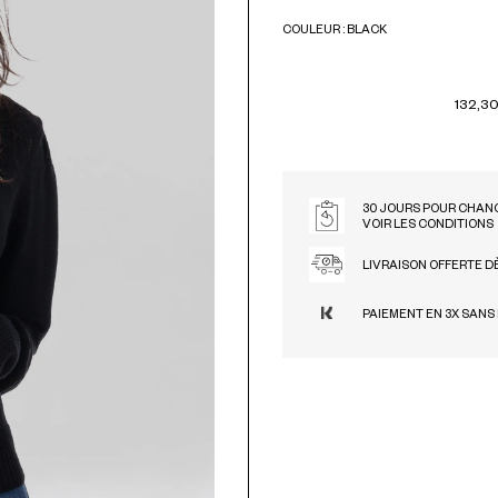
COULEUR : BLACK
BLACK
132,30
30 JOURS POUR CHANG
VOIR LES CONDITIONS
LIVRAISON OFFERTE D
PAIEMENT EN 3X SANS