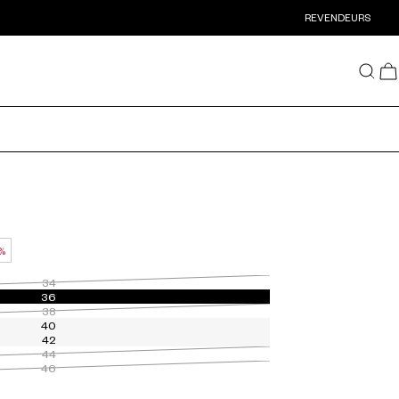
REVENDEURS
 %
34
36
38
40
42
44
46