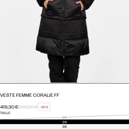
VESTE FEMME CORALIE FF
419,30 €
599,00 €
-30 %
PRIX HABITUEL
PRIX SOLDÉ
RÉDUCTION
TAILLE
34
36
38