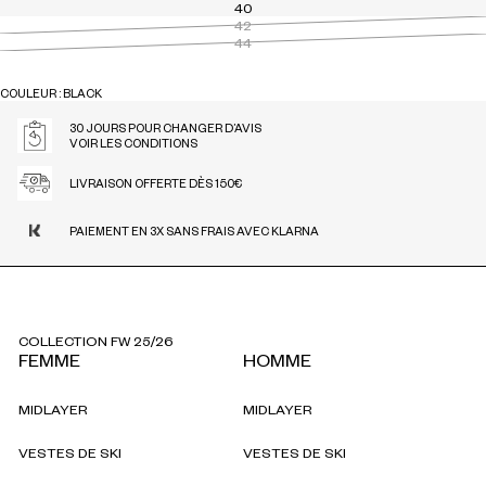
40
42
44
COULEUR : BLACK
BLACK
30 JOURS POUR CHANGER D’AVIS
VOIR LES CONDITIONS
LIVRAISON OFFERTE DÈS 150€
PAIEMENT EN 3X SANS FRAIS AVEC KLARNA
COLLECTION FW 25/26
FEMME
HOMME
MIDLAYER
MIDLAYER
VESTES DE SKI
VESTES DE SKI