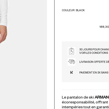
COULEUR : BLACK
BLACK
DARK BROWN
MIDNIGHT
TRUE RED
188,30
30 JOURS POUR CHANG
VOIR LES CONDITIONS
LIVRAISON OFFERTE D
PAIEMENT EN 3X SANS
Le pantalon de ski
ARMAN
écoresponsabilité, offrant
intempéries tout en garan