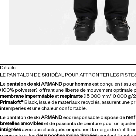
Détails
LE PANTALON DE SKI IDÉAL POUR AFFRONTER LES PISTES
Le
pantalon de ski
ARMAND
pour
homme
est conçu en tissu
(100% polyester), offrant une liberté de mouvement optimale p
membrane imperméable
et
respirante
(15 000 mm/10 000 g/24
Primaloft®
Black, issue de matériaux recyclés, assurent une pr
intempéries et une chaleur confortable.
Le pantalon de ski
ARMAND
écoresponsable dispose de
renf
bretelles amovibles
et de passants de ceinture pour un ajuste
intégrées
avec bas élastiqués empêchent la neige de s’infiltrer
respirante et les
deux poches mains zippées
ajoutent fonction