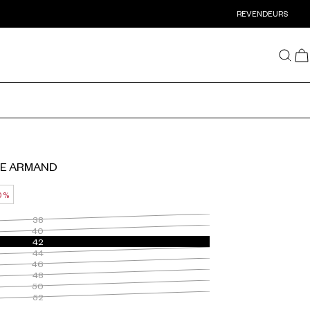
REVENDEURS
ME ARMAND
0 %
38
40
42
44
46
48
50
52